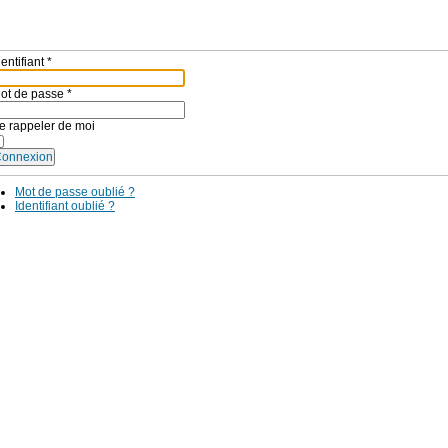
dentifiant
*
ot de passe
*
e rappeler de moi
onnexion
Mot de passe oublié ?
Identifiant oublié ?