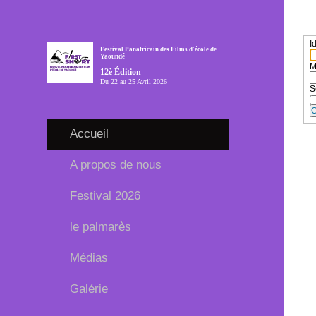
I
Festival Panafricain des Films d'école de
Yaoundé
M
12è Édition
Du 22 au 25 Avril 2026
S
C
Accueil
A propos de nous
Festival 2026
le palmarès
Médias
Galérie