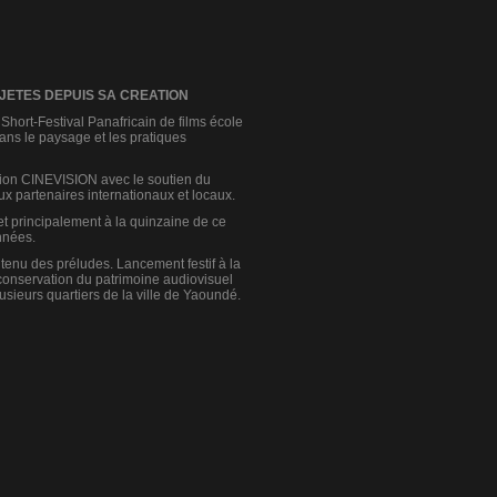
OJETES DEPUIS SA CREATION
hort-Festival Panafricain de films école
ans le paysage et les pratiques
ation CINEVISION avec le soutien du
ux partenaires internationaux et locaux.
et principalement à la quinzaine de ce
nnées.
 tenu des préludes. Lancement festif à la
de conservation du patrimoine audiovisuel
usieurs quartiers de la ville de Yaoundé.